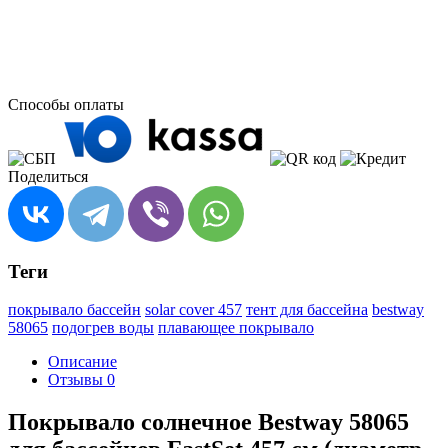
Способы оплаты
Поделиться
Теги
покрывало бассейн
solar cover 457
тент для бассейна
bestway
58065
подогрев воды
плавающее покрывало
Описание
Отзывы
0
Покрывало солнечное Bestway 58065