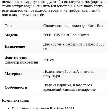
ночью и в пасмурную погоду, чтобы поддержать комфортную
температуру воды и снизить теплопотери. Покрывало легко
размещается на поверхности воды и не требует креплений –
оно плавает само по себе.
Тип
Солнечное покрывало для бассейна
Модель
58061 BW Solar Pool Covers
Для круглых бассейнов FastSet Ø305
Назначение
см
Фактический
250 см
диаметр покрытия
Полиэтилен 150 г/м², ячеистая
Материал
структура
Эффект парника, плавает без
Особенности
креплений, снижает испарение
Комплектация:
Покрывало солнечное BestWay 58061