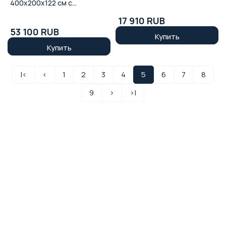
INTEX 28273NP
400x200x122 см с
фильтром и аксессуарами
17 910 RUB
INTEX 26790NP
53 100 RUB
Купить
Купить
|<
<
1
2
3
4
5
6
7
8
9
>
>|