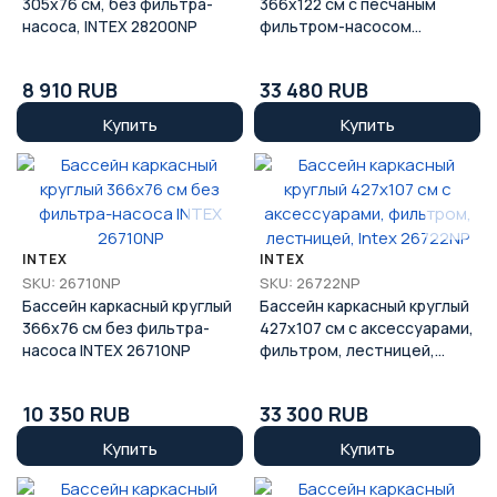
305х76 см, без фильтра-
366х122 см с песчаным
насоса, INTEX 28200NP
фильтром-насосом
BESTWAY 56414
8 910 RUB
33 480 RUB
Купить
Купить
INTEX
INTEX
SKU: 26710NP
SKU: 26722NP
Бассейн каркасный круглый
Бассейн каркасный круглый
366х76 см без фильтра-
427х107 см с аксессуарами,
насоса INTEX 26710NP
фильтром, лестницей,
Intex 26722NP
10 350 RUB
33 300 RUB
Купить
Купить