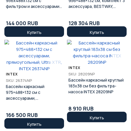
956x488x132 см с
956×488×132 см, комплект 3
фильтром и аксессуарами
аксессуара, BESTWAY,
BESTWAY 561KJ
56479
144 000 RUB
128 304 RUB
Купить
Купить
INTEX
SKU: 28209NP
INTEX
Бассейн каркасный круглый
SKU: 26374NP
183x38 см без фильтра-
Бассейн каркасный
насоса INTEX 28209NP
975×488×132 см с
аксессуарами,
прямоугольный, Ultra XTR,
8 910 RUB
INTEX 26374NP
166 500 RUB
Купить
Купить